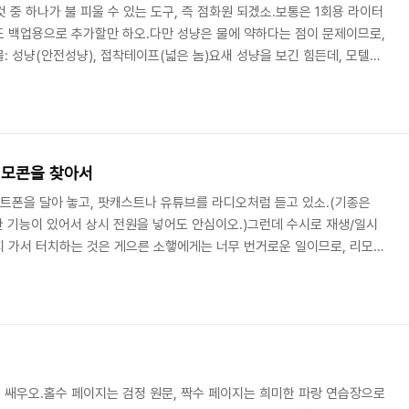
 중 하나가 불 피울 수 있는 도구, 즉 점화원 되겠소.보통은 1회용 라이터
 백업용으로 추가할만 하오.다만 성냥은 물에 약하다는 점이 문제이므로,
: 성냥(안전성냥), 접착테이프(넓은 놈)요새 성냥을 보긴 힘든데, 모텔에
. 접착 테이프를 적당량 잘라 펼쳐 두고, 성냥갑의 마찰부도 잘라 준비하오.
없으므로, 성냥 서너 가닥만 테이프 접착면에 가지런히 올리고,성냥 마찰부
마찰부가 성냥 머리에 닿는 일이 없도록 적당한 위치에 접어 올리오.마찰부에
켤 때 지지할만한 공간이 ..
리모콘을 찾아서
마트폰을 달아 놓고, 팟캐스트나 유튜브를 라디오처럼 듣고 있소.(기종은
제한 기능이 있어서 상시 전원을 넣어도 안심이오.)그런데 수시로 재생/일시
 가서 터치하는 것은 게으른 소햏에게는 너무 번거로운 일이므로, 리모콘
드로이드 스마트폰 리모콘의 조건은 아래와 같소.ㄱ. 미디어 재생/일시정
서 10초 전/후 이동 기능이 동작할 것ㄷ. 볼륨 조절이 가능할 것ㄹ. 누르면
 리모콘을 찾아 이런저런 제품들을 사 모으게 되었으니.. 각 제품의 장단
 이름 모를 제품(가격 5천 원 미만..
쌔우오.홀수 페이지는 검정 원문, 짝수 페이지는 희미한 파랑 연습장으로