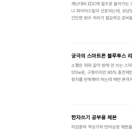
재난대비 EDC에 필수로 들어가는 것
나 파이어스틸이 선호되는데, 성냥도
간단한 방수 처리가 필요하오.준비물
비치된 게 눈에 띄면 챙겨두면 좋소
EDC에 많은 수량을 챙길 필요는 
는 종이 약간을 남긴 채 잘라서, 
종이를 조금 남기는 이유는, 성냥을 
궁극의 스마트폰 블루투스 
소햏은 위와 같이 방에 안 쓰는 스
S10e로, 구형이지만 85% 충전
정지를 반복해야 하는데 매번 폰까지
을 쓰고자 하였소.소햏이 원하는 안
지 기능이 동작할 것ㄴ. 유튜브 앱에
즉각 반응할 것그리하여 마음에 드는
점을 소개하고자 하오.① 알리에서 산
한자쓰기 공부용 체본
의감중마 약성가와 반야심경 체본을 