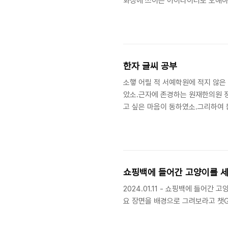
화장에 쓰이는 아이라이너로 오해하게
니다."라고 명시되어 있소.소햏이 
텐데 너무 장난스러운 센스를 보여주
겠소.펜 모양 자체가 화장용 아이라
크이므로, 요걸로 눈에다 그렸다가는 
한자 글씨 공부
소햏 어릴 적 서예학원에 적지 않은 
았소.근자에 존경하는 원재한의원 정
고 싶은 마음이 동하였소.그리하여 
글씨 공부를 하되, 원체 일천한 실
그리기로 하여 오늘자로 1회 쓰기를
가 있는 것 같소.만년필로도 해 보
자'). 영상:https://youtube.com
쇼핑백에 들어간 고양이를 세
2024.01.11 - 쇼핑백에 들어간
요 장면을 배경으로 그려보라고 챗G