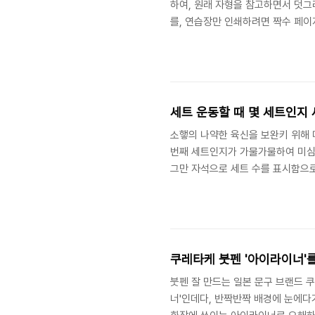
하여, 원래 자형을 참고하면서 덧그
를, 연습장만 인쇄하려면 짝수 페이
오.일부 한자는 연습의 재미를 위해
세트 운동할 때 몇 세트인지 
소햏의 나약한 육신을 보완키 위해 
번째 세트인지가 가물가물하여 미심
그만 자석으로 세트 수를 표시함으
쿠레타케 붓펜 '아이라이너'
붓펜 잘 만드는 일본 문구 브랜드 
너'인데다, 반짝반짝 배경에 눈에다