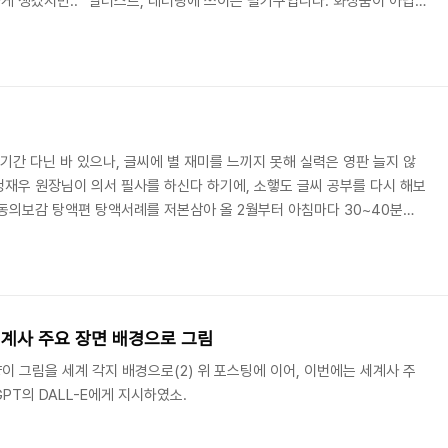
 생겼지만.. "일러스트, 레터링에 쓰이는 필기구입니다. 화장품이 아닙
본 중에서는 일제 붓펜 중 가장 가는 붓이라서, 고급 문구로 어필해도 되었을
었소. 소햏 애정하는 펜텔 극세자 붓펜(우)과 비교하면 이런 모양새가 되
이너와 똑같으니, 화장대 근처에 두지 않도록 주의해야 할 것이오.수성 잉
대참사가 일어날 터.. 붓 촉을 비교해..
기간 다닌 바 있으나, 글씨에 별 재미를 느끼지 못해 실력은 영판 늘지 않
재우 원장님이 의서 필사를 하신다 하기에, 소햏도 글씨 공부를 다시 해보
동의보감 탕액편 탕액서례를 저본삼아 올 2월부터 아침마다 30~40분씩
력으로 빈 종이에 쓰기는 무리가 있으므로 원문을 희미하게 인쇄한 위에 덧
 마치었소.덧그리기 주제에 내놓기는 부끄러우나, 나름 서체 교정에 효과
았으나, 소햏 취향에는 붓펜이 더 재밌었소이다(붓펜 제품은 '펜텔 모필 세
/shorts/EHRQP6..
계사 주요 장면 배경으로 그림
 고양이 그림을 세계 각지 배경으로(2) 위 포스팅에 이어, 이번에는 세계사 주
PT의 DALL-E에게 지시하였소.