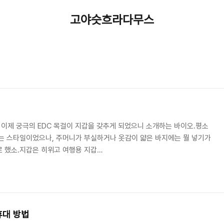
고야슷흐라다무스
, 이제 궁극의 EDC 목걸이 지갑을 갖추게 되었으니 소개하는 바이오.평소
는 스타일이었으나, 주머니가 부실하거나 옷감이 얇은 바지에는 뭘 넣기가
 했소.지갑은 히위고 여행용 지갑
com/hereeurope/products/9901646792 을 약간 개조하였소. 뒷면 한쪽
있게 했소.이 지갑은 뒷면이 세 겹으로 돼 있어서(그 중 한 겹은 RFID 차단
분히 스마트폰이 들어갈 공간이 나오오.립스탑 직물이라서 찢어질 염려도 적소.
으로 올 풀림 방지는 마무리.그리..
휴대 방법