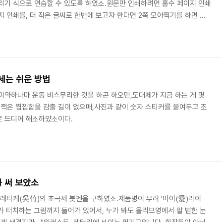
리기 식으로 연습할 수 있도록 하였소.원문만 인쇄하려면 홀수 페이지 인쇄
지 인쇄를, 더 작은 글씨로 한번에 보고자 한다면 2쪽 모아찍기를 하면 되
 이형자(속자·약자)를 섞어 두었소.
세는 쉬운 방법
미약하나마 운동 비스무리한 것을 하곤 하오만,도대체가 지금 하는 게 몇
쩍은 찝찝함을 감출 길이 없으매,사진과 같이 숫자 스티커를 붙여두고 조
로 드디어 해소하얐소이다.
를 써 보았소
쿠레타케(吳竹)의 초극세 붓펜을 구하였소.제품명이 무려 '아이(愛)라이
가 터치하는 그림까지 들어가 있어서, 누가 봐도 올리브영에서 팔 법한 눈