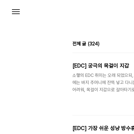
본문 바로가기
전체 글
(324)
[EDC] 궁극의 목걸이 지갑
소햏의 EDC 취미는 오래 되었으되
에는 바지 주머니에 잔뜩 넣고 다니
어려워, 목걸이 지갑으로 갈아타기로
https://smartstore.naver.
을 째어서 스마트폰 슬리브로 쓸 수 
직물), 맨 바깥 한 겹만 째면 충
절단면을 라이터로 살짝 지져주는 것
[EDC] 가장 쉬운 성냥 방수