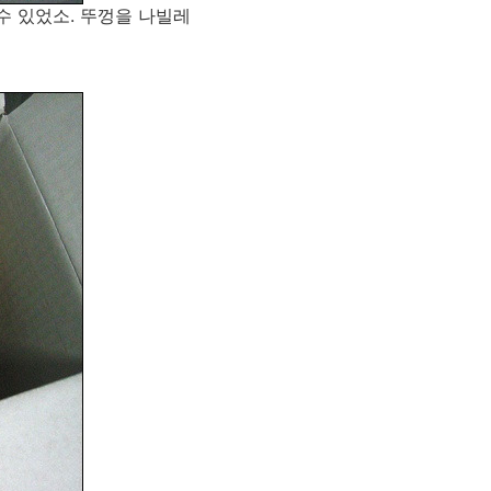
수 있었소. 뚜껑을 나빌레