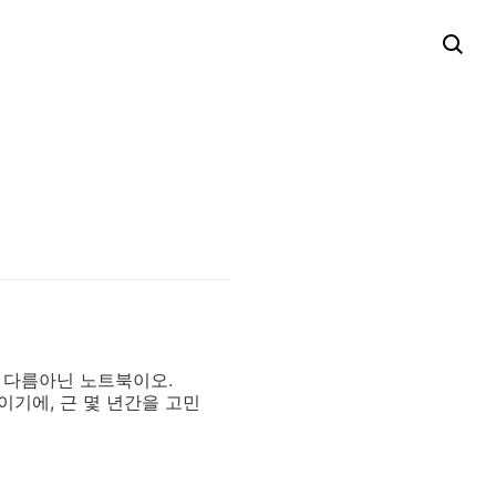
은 다름아닌 노트북이오.
이기에, 근 몇 년간을 고민