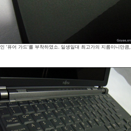
 '퓨어 가드'를 부착하였소. 일생일대 최고가의 지름이니만큼,