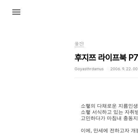
본문 바로가기
물건!
후지쯔 라이프북 P7
Goyasthrdamus
2006. 9. 22. 00
소햏의 다채로운 지름인생에
소햏 서식하고 있는 자취방
고민하다가 마침내 충동지름
이에, 만세에 전하고자 개