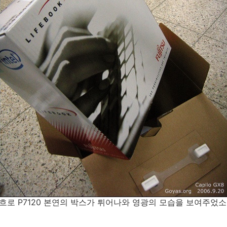
야흐로 P7120 본연의 박스가 튀어나와 영광의 모습을 보여주었소