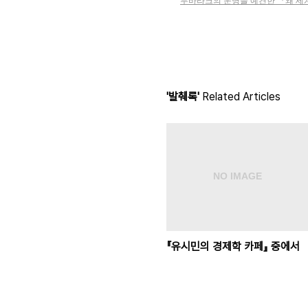
무바라크의 운명을 예견한 『왜 세
'발췌록'
Related Articles
『유시민의 경제학 카페』 중에서