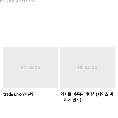
계의 절반은 굶주리는가?』
(0)
trade union이란?
역사를 바꾸는 리더십(제임스 맥
그리거 번스)