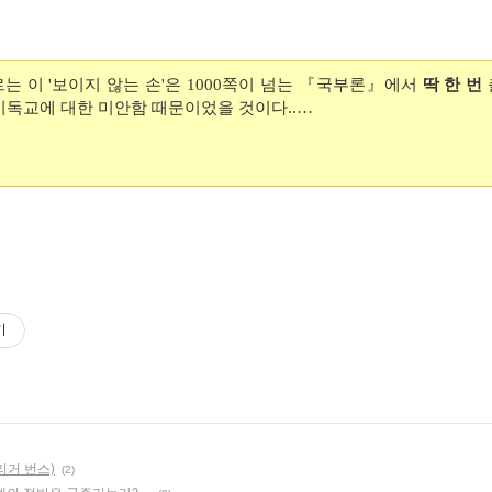
는 이 '보이지 않는 손'은 1000쪽이 넘는 『국부론』에서
딱 한 번
기독교에 대한 미안함 때문이었을 것이다..…
기
리거 번스)
(2)