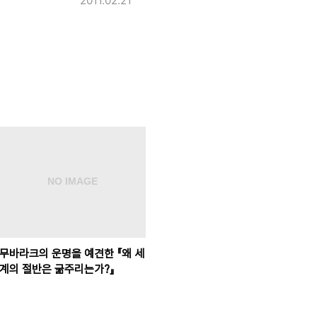
2011.02.21
무바라크의 운명을 예견한 『왜 세
계의 절반은 굶주리는가?』