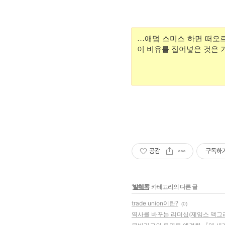
…애덤 스미스 하면 떠오르
이 비유를 집어넣은 것은 
공감
구독하
'
발췌록
' 카테고리의 다른 글
trade union이란?
(0)
역사를 바꾸는 리더십(제임스 맥그