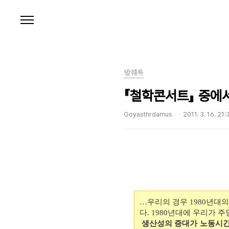
본문 바로가기
발췌록
『철학콘서트』 중에
Goyasthrdamus
2011. 3. 16. 21:
…우리의 경우 1980년대의
다. 1980년대에 우리가 
생산성의 증대가 노동시간