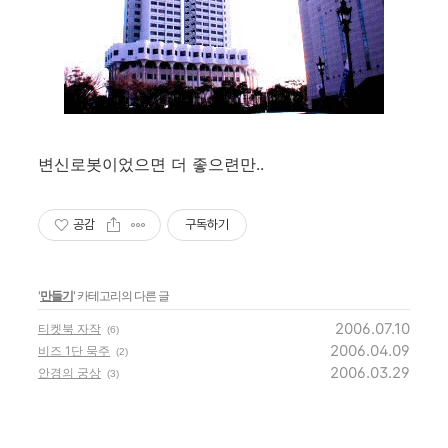
변신로봇이었으면 더 좋으련만..
공감
구독하기
'
만들기
' 카테고리의 다른 글
2006.07.10
티켓북 자작
(6)
2006.04.09
비즈 1단 묵주
(2)
2006.03.29
안경의 궁상
(3)