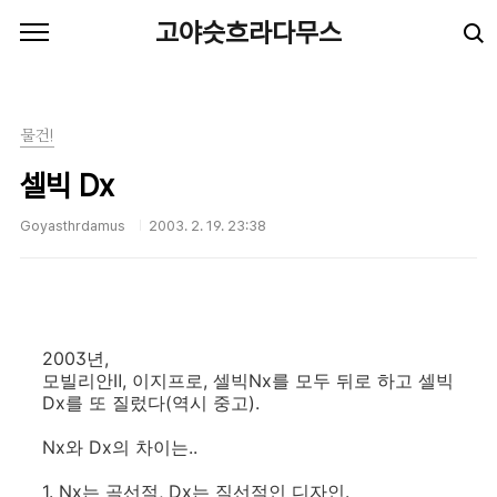
본문 바로가기
고야슷흐라다무스
물건!
셀빅 Dx
Goyasthrdamus
2003. 2. 19. 23:38
2003년,
모빌리안Ⅱ, 이지프로, 셀빅Nx를 모두 뒤로 하고 셀빅
Dx를 또 질렀다(역시 중고).
Nx와 Dx의 차이는..
1. Nx는 곡선적, Dx는 직선적인 디자인.