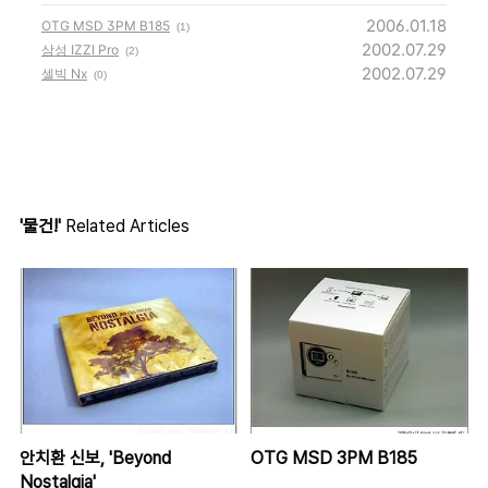
2006.01.18
OTG MSD 3PM B185
(1)
2002.07.29
삼성 IZZI Pro
(2)
2002.07.29
셀빅 Nx
(0)
'물건!'
Related Articles
안치환 신보, 'Beyond
OTG MSD 3PM B185
Nostalgia'